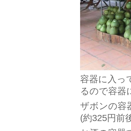
容器に入っ
るので容器
ザボンの容器
(約325円前