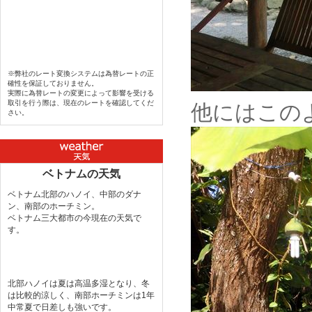
※弊社のレート変換システムは為替レートの正
確性を保証しておりません。
実際に為替レートの変更によって影響を受ける
取引を行う際は、現在のレートを確認してくだ
他にはこの
さい。
ベトナムの天気
ベトナム北部のハノイ、中部のダナ
ン、南部のホーチミン。
ベトナム三大都市の今現在の天気で
す。
北部ハノイは夏は高温多湿となり、冬
は比較的涼しく、南部ホーチミンは1年
中常夏で日差しも強いです。