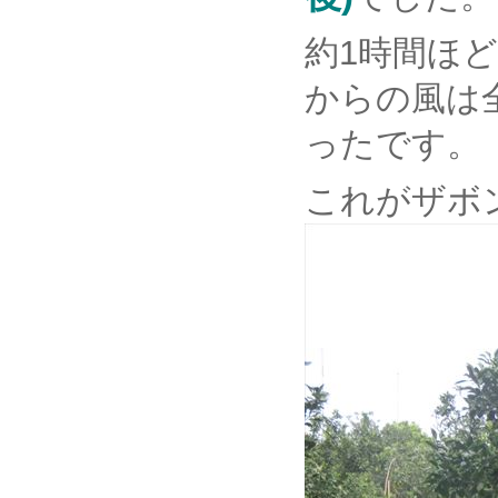
約1時間ほ
からの風は
ったです。
これがザボ