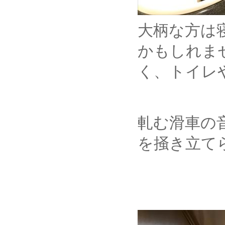
大柄な方は
かもしれま
く、トイレ
軋む滑車の
を掻き立て