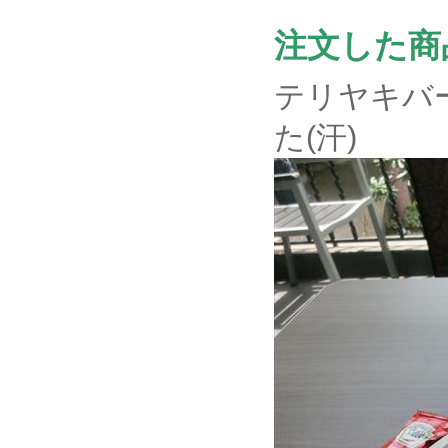
注文した商
テリヤキバ
た(汗)