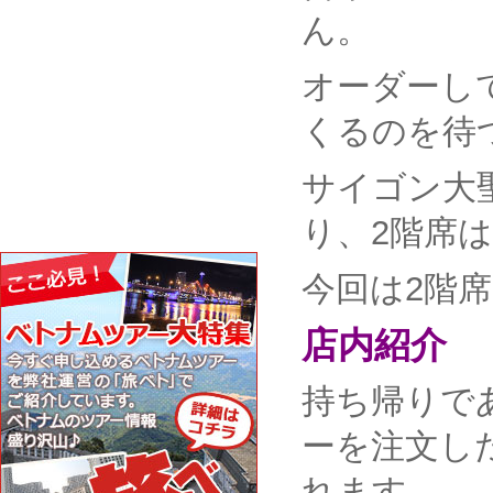
ん。
オーダーし
くるのを待
サイゴン大
り、2階席
今回は2階
店内紹介
持ち帰りで
ーを注文し
れます。