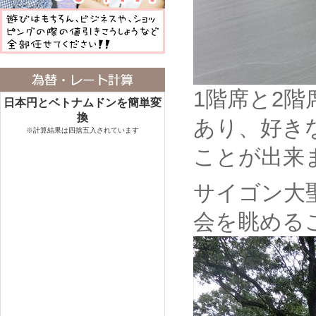
1階席と2
日本円とベトナムドンを簡単変
換
あり、好き
※計算結果は四捨五入されています
ことが出来
サイゴン大
会を眺める