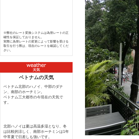
※弊社のレート変換システムは為替レートの正
確性を保証しておりません。
実際に為替レートの変更によって影響を受ける
取引を行う際は、現在のレートを確認してくだ
さい。
ベトナムの天気
ベトナム北部のハノイ、中部のダナ
ン、南部のホーチミン。
ベトナム三大都市の今現在の天気で
す。
北部ハノイは夏は高温多湿となり、冬
は比較的涼しく、南部ホーチミンは1年
中常夏で日差しも強いです。